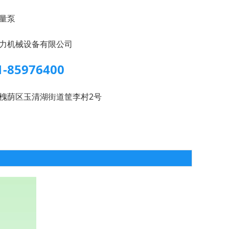
量泵
力机械设备有限公司
1-85976400
槐荫区玉清湖街道筐李村2号