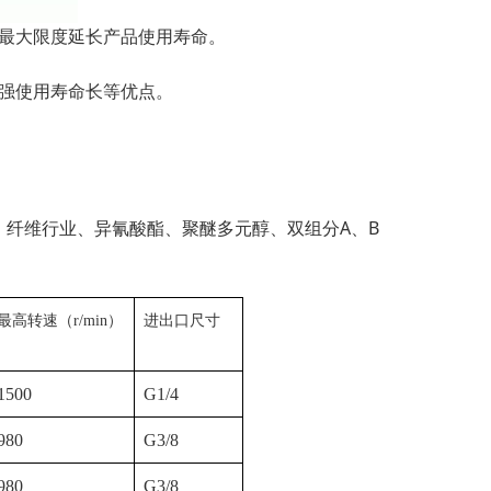
，最大限度延长产品使用寿命。
力强使用寿命长等优点。
纤维行业、异氰酸酯、聚醚多元醇、双组分A、B
。
最高转速（
r/min
）
进出口尺寸
1500
G1/4
980
G
3
/
8
980
G
3
/
8