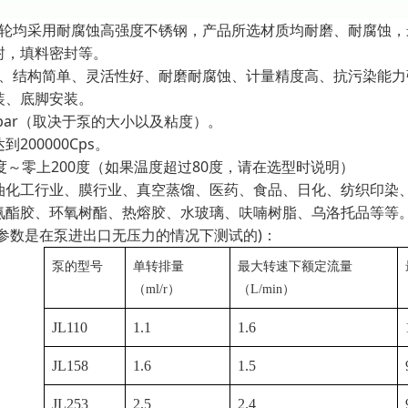
和齿轮均采用耐腐蚀高强度不锈钢，产品所选材质均耐磨、耐腐蚀
封，填料密封等。
简单、结构简单、灵活性好、耐磨耐腐蚀、计量精度高、抗污染能
装、底脚安装。
0bar（取决于泵的大小以及粘度）。
200000Cps。
度～零上200度（如果温度超过80度，请在选型时说明）
油化工行业、膜行业、真空蒸馏、医药、食品、日化、纺织印染、
氨酯胶、环氧树酯、热熔胶、水玻璃、呋喃树脂、乌洛托品等等
下参数是在泵进出口无压力的情况下测试的)：
泵的型号
单转排量
最大转速下额定流量
（
ml/r
）
（
L/min
）
JL110
1.1
1.6
JL158
1.6
1.5
JL253
2.5
2.4