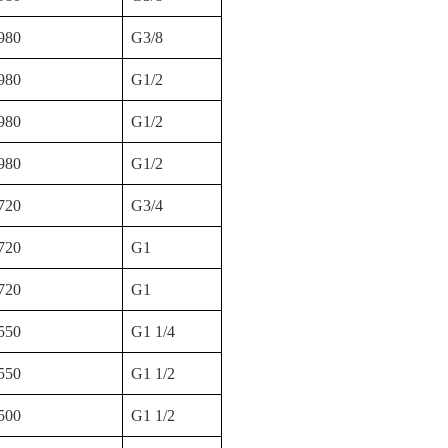
980
G
3
/
8
980
G1/2
980
G1/2
980
G
1
/
2
720
G3/4
720
G1
720
G1
550
G1 1/4
550
G1 1/2
500
G1 1/2